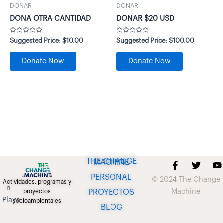
DONAR
DONAR
DONA OTRA CANTIDAD
DONAR $20 USD
Valorado
Valorado
Suggested Price:
$
10.00
Suggested Price:
$
100.00
con
con
0
0
de
de
Donate Now
Donate Now
5
5
THE CHANGE MACHINE
F
T
Y
a
w
o
PERSONAL
© 2024 The Change
c
i
u
Actividades, programas y
e
t
t
Machine
PROYECTOS
proyectos
b
t
u
socioambientales
BLOG
o
e
b
o
r
e