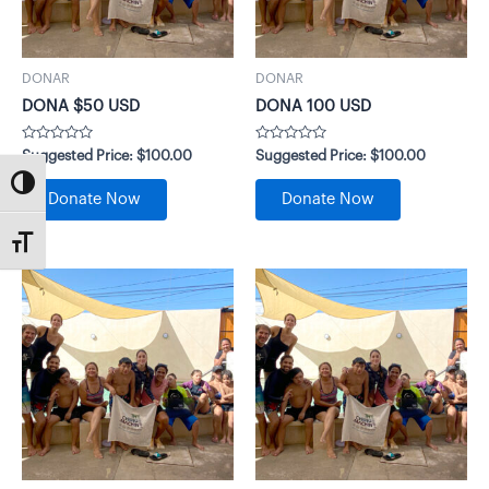
DONAR
DONAR
DONA $50 USD
DONA 100 USD
Valorado
Valorado
Suggested Price:
$
100.00
Suggested Price:
$
100.00
con
con
0
0
Alternar alto contraste
de
de
Donate Now
Donate Now
5
5
Alternar tamaño de letra