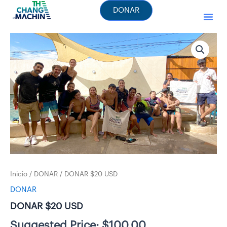
Ir
DONAR
al
contenido
DONAR
$20
USD
cantidad
Inicio
/
DONAR
/ DONAR $20 USD
DONAR
DONAR $20 USD
Suggested Price:
$
100.00