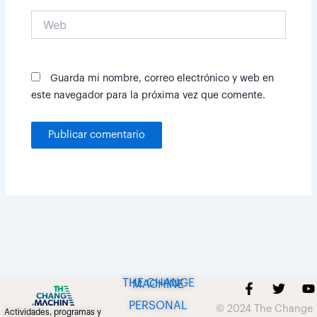
Web
Guarda mi nombre, correo electrónico y web en
este navegador para la próxima vez que comente.
THE CHANGE MACHINE
F
T
Y
a
w
o
PERSONAL
© 2024 The Change
c
i
u
Actividades, programas y