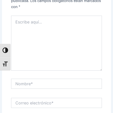
publicada.
Los campos obligatorios están marcados
con
*
Escribe
aquí...
Alternar alto contraste
Alternar tamaño de letra
Nombre*
Correo
electrónico*